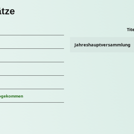
tze
Tit
Jahreshauptversammlung
 abgekommen