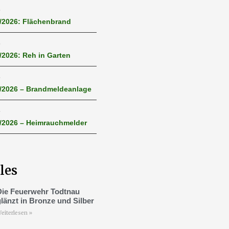
6
3/2026: Flächenbrand
6
/2026: Reh in Garten
6
1/2026 – Brandmeldeanlage
6
0/2026 – Heimrauchmelder
les
Die Feuerwehr Todtnau
glänzt in Bronze und Silber
eiterlesen »