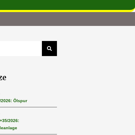
ze
6
/2026: Ölspur
6
4+35/2026:
deanlage