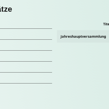
tze
Tit
Jahreshauptversammlung