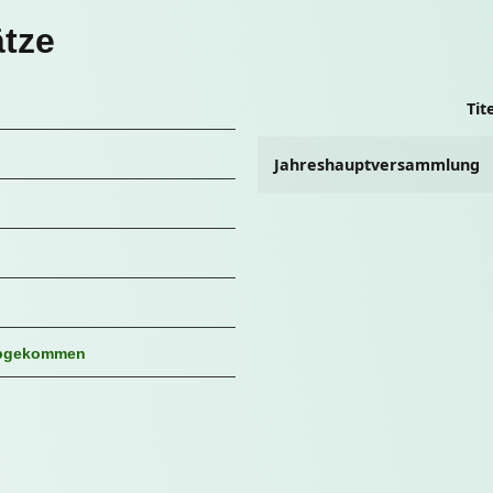
tze
Tit
Jahreshauptversammlung
 abgekommen